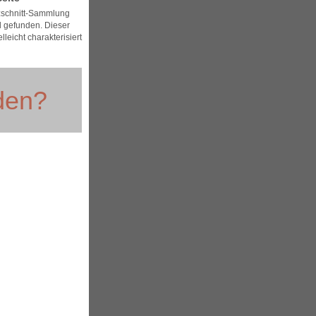
lzschnitt-Sammlung
l gefunden. Dieser
lleicht charakterisiert
nden?