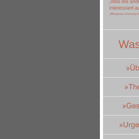
„Was die ande
interessiert a
„Whatever interests t
Was 