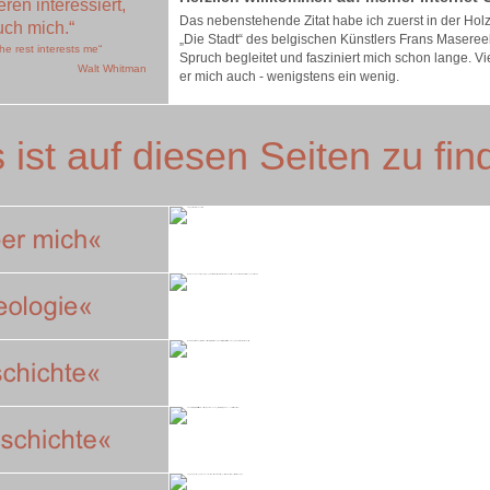
ren interessiert,
Das nebenstehende Zitat habe ich zuerst in der Ho
uch mich.“
„Die Stadt“ des belgischen Künstlers Frans Maseree
he rest interests me“
Spruch begleitet und fasziniert mich schon lange. Vie
Walt Whitman
er mich auch - wenigstens ein wenig.
ist auf diesen Seiten zu fi